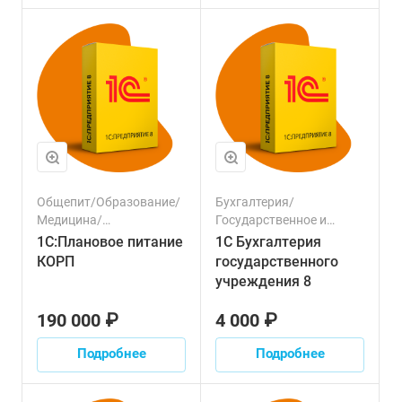
Общепит/Образование/
Бухгалтерия/
Медицина/
Государственное и
Государственное и
муниципальное
1С:Плановое питание
1С Бухгалтерия
муниципальное
управление/
КОРП
государственного
управление
Финансовый сектор/
учреждения 8
Налоги
190 000 ₽
4 000 ₽
Подробнее
Подробнее