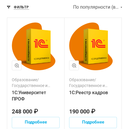
По популярности (возрастание)
ФИЛЬТР
Образование/
Образование/
Государственное и
Государственное и
муниципальное
муниципальное
1С:Университет
1С:Реестр кадров
управление/
управление
ПРОФ
Некоммерческие
организации
248 000 ₽
190 000 ₽
Подробнее
Подробнее