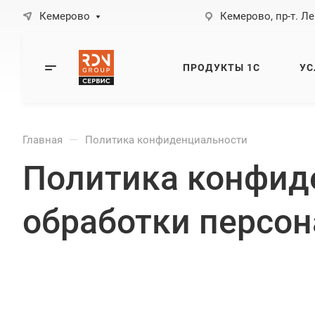
Кемерово
Кемерово, пр-т. Лен
ПРОДУКТЫ 1С
УС
—
Главная
Политика конфиденциальности
Политика конфид
обработки персон